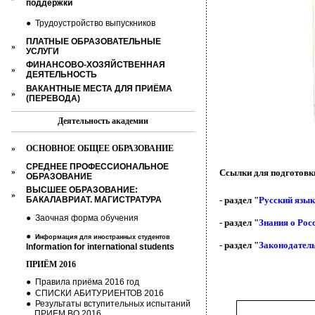
поддержки
●
Трудоустройство выпускников
ПЛАТНЫЕ ОБРАЗОВАТЕЛЬНЫЕ
»
УСЛУГИ
ФИНАНСОВО-ХОЗЯЙСТВЕННАЯ
»
ДЕЯТЕЛЬНОСТЬ
ВАКАНТНЫЕ МЕСТА ДЛЯ ПРИЁМА
»
(ПЕРЕВОДА)
Деятельность академии
»
ОСНОВНОЕ ОБЩЕЕ ОБРАЗОВАНИЕ
СРЕДНЕЕ ПРОФЕССИОНАЛЬНОЕ
»
Ссылки для подготовки
ОБРАЗОВАНИЕ
ВЫСШЕЕ ОБРАЗОВАНИЕ:
»
БАКАЛАВРИАТ. МАГИСТРАТУРА
- раздел "
Русский язык
●
Заочная форма обучения
- раздел "
Знания о Рос
●
Информация для иностранных студентов
- раздел "
Законодател
Information for international
students
ПРИЁМ 2016
●
Правила приёма 2016 год
●
СПИСКИ АБИТУРИЕНТОВ 2016
●
Результаты вступительных испытаний
ПРИЕМ ВО 2016