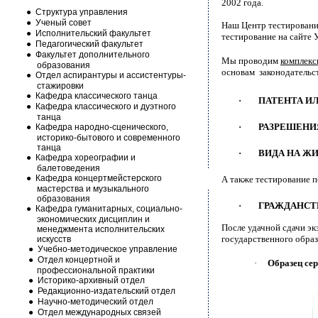
2002 года.
●
Структура управления
●
Ученый совет
Наш Центр тестировани
●
Исполнительский факультет
тестирование на сайте
●
Педагогический факультет
●
Факультет дополнительного
Мы проводим
комплекс
образования
основам законодательс
●
Отдел аспирантуры и ассистентуры-
стажировки
●
Кафедра классического танца
·
ПАТЕНТА ИЛ
●
Кафедра классического и дуэтного
танца
·
РАЗРЕШЕНИ
●
Кафедра народно-сценического,
историко-бытового и современного
танца
·
ВИДА НА ЖИ
●
Кафедра хореографии и
балетоведения
●
Кафедра концертмейстерского
А также тестирование п
мастерства и музыкального
образования
·
ГРАЖДАНСТ
●
Кафедра гуманитарных, социально-
экономических дисциплин и
После удачной сдачи э
менеджмента исполнительских
государственного образ
искусств
●
Учебно-методическое управление
●
Отдел концертной и
·
Образец се
профессиональной практики
●
Историко-архивный отдел
●
Редакционно-издательский отдел
●
Научно-методический отдел
●
Отдел международных связей