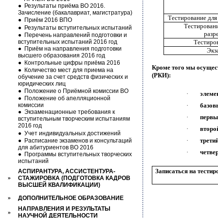
●
Результаты приёма ВО 2016.
Зачисление (бакалавриат, магистратура)
Тестирование для
●
Приём 2016 ВПО
Тестировани
●
Результаты вступительных испытаний
разр
●
Перечень направлений подготовки и
вступительных испытаний 2016 год
Тестиров
●
Приём на направления подготовки
Экз
высшего образования 2016 год
●
Контрольные цифры приёма 2016
Кроме того мы осущес
●
Количество мест для приема на
(РКИ):
обучение за счет средств физических и
юридических лиц
●
Положение о Приёмной комиссии ВО
·
элеме
●
Положение об апелляционной
комиссии
·
базов
●
Экзаменационные требования к
·
первы
вступительным творческим испытаниям
2016 год
·
второ
●
Учет индивидуальных достижений
·
трети
●
Расписание экзаменов и консультаций
для абитуриентов ВО 2016
·
четве
●
Программы вступительных творческих
испытаний
Записаться на тестир
АСПИРАНТУРА, АССИСТЕНТУРА-
»
СТАЖИРОВКА (ПОДГОТОВКА КАДРОВ
ВЫСШЕЙ КВАЛИФИКАЦИИ)
»
ДОПОЛНИТЕЛЬНОЕ ОБРАЗОВАНИЕ
НАПРАВЛЕНИЯ И РЕЗУЛЬТАТЫ
»
НАУЧНОЙ ДЕЯТЕЛЬНОСТИ