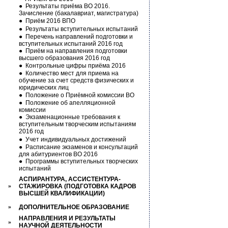
●
Результаты приёма ВО 2016.
Зачисление (бакалавриат, магистратура)
●
Приём 2016 ВПО
●
Результаты вступительных испытаний
●
Перечень направлений подготовки и
вступительных испытаний 2016 год
●
Приём на направления подготовки
высшего образования 2016 год
●
Контрольные цифры приёма 2016
●
Количество мест для приема на
обучение за счет средств физических и
юридических лиц
●
Положение о Приёмной комиссии ВО
●
Положение об апелляционной
комиссии
●
Экзаменационные требования к
вступительным творческим испытаниям
2016 год
●
Учет индивидуальных достижений
●
Расписание экзаменов и консультаций
для абитуриентов ВО 2016
●
Программы вступительных творческих
испытаний
АСПИРАНТУРА, АССИСТЕНТУРА-
»
СТАЖИРОВКА (ПОДГОТОВКА КАДРОВ
ВЫСШЕЙ КВАЛИФИКАЦИИ)
»
ДОПОЛНИТЕЛЬНОЕ ОБРАЗОВАНИЕ
НАПРАВЛЕНИЯ И РЕЗУЛЬТАТЫ
»
НАУЧНОЙ ДЕЯТЕЛЬНОСТИ