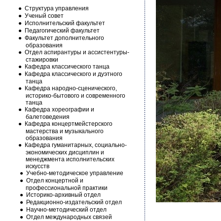
●
Структура управления
●
Ученый совет
●
Исполнительский факультет
●
Педагогический факультет
●
Факультет дополнительного
образования
●
Отдел аспирантуры и ассистентуры-
стажировки
●
Кафедра классического танца
●
Кафедра классического и дуэтного
танца
●
Кафедра народно-сценического,
историко-бытового и современного
танца
●
Кафедра хореографии и
балетоведения
●
Кафедра концертмейстерского
мастерства и музыкального
образования
●
Кафедра гуманитарных, социально-
экономических дисциплин и
менеджмента исполнительских
искусств
●
Учебно-методическое управление
●
Отдел концертной и
профессиональной практики
●
Историко-архивный отдел
●
Редакционно-издательский отдел
●
Научно-методический отдел
●
Отдел международных связей