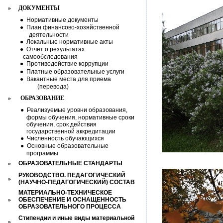
»
ДОКУМЕНТЫ
●
Нормативные документы
●
План финансово-хозяйственной
деятельности
●
Локальные нормативные акты
●
Отчет о результатах
самообследования
●
Противодействие коррупции
●
Платные образовательные услуги
●
Вакантные места для приема
(перевода)
»
ОБРАЗОВАНИЕ
●
Реализуемые уровни образования,
формы обучения, нормативные сроки
обучения, срок действия
государственной аккредитации
●
Численность обучающихся
●
Основные образовательные
программы
»
ОБРАЗОВАТЕЛЬНЫЕ СТАНДАРТЫ
РУКОВОДСТВО. ПЕДАГОГИЧЕСКИЙ
»
(НАУЧНО-ПЕДАГОГИЧЕСКИЙ) СОСТАВ
МАТЕРИАЛЬНО-ТЕХНИЧЕСКОЕ
»
ОБЕСПЕЧЕНИЕ И ОСНАЩЕННОСТЬ
ОБРАЗОВАТЕЛЬНОГО ПРОЦЕССА
Стипендии и иные виды материальной
»