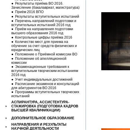
●
Результаты приёма ВО 2016.
Зачисление (бакалавриат, магистратура)
●
Приём 2016 ВПО
●
Результаты вступительных испытаний
●
Перечень направлений подготовки и
вступительных испытаний 2016 год
●
Приём на направления подготовки
высшего образования 2016 год
●
Контрольные цифры приёма 2016
●
Количество мест для приема на
обучение за счет средств физических и
юридических лиц
●
Положение о Приёмной комиссии ВО
●
Положение об апелляционной
комиссии
●
Экзаменационные требования к
вступительным творческим испытаниям
2016 год
●
Учет индивидуальных достижений
●
Расписание экзаменов и консультаций
для абитуриентов ВО 2016
●
Программы вступительных творческих
испытаний
АСПИРАНТУРА, АССИСТЕНТУРА-
»
СТАЖИРОВКА (ПОДГОТОВКА КАДРОВ
ВЫСШЕЙ КВАЛИФИКАЦИИ)
»
ДОПОЛНИТЕЛЬНОЕ ОБРАЗОВАНИЕ
НАПРАВЛЕНИЯ И РЕЗУЛЬТАТЫ
»
НАУЧНОЙ ДЕЯТЕЛЬНОСТИ