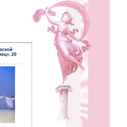
вской
ец», 20