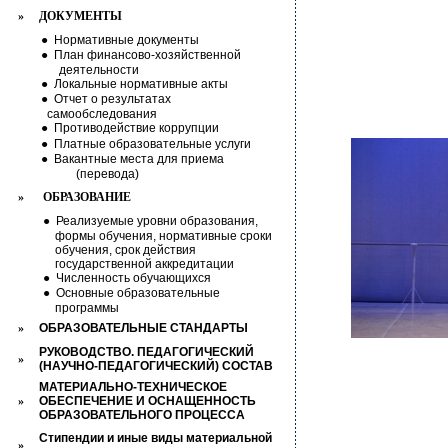
»
ДОКУМЕНТЫ
●
Нормативные документы
●
План финансово-хозяйственной
деятельности
●
Локальные нормативные акты
●
Отчет о результатах
самообследования
●
Противодействие коррупции
●
Платные образовательные услуги
●
Вакантные места для приема
(перевода)
»
ОБРАЗОВАНИЕ
●
Реализуемые уровни образования,
формы обучения, нормативные сроки
обучения, срок действия
государственной аккредитации
●
Численность обучающихся
●
Основные образовательные
программы
»
ОБРАЗОВАТЕЛЬНЫЕ СТАНДАРТЫ
РУКОВОДСТВО. ПЕДАГОГИЧЕСКИЙ
»
(НАУЧНО-ПЕДАГОГИЧЕСКИЙ) СОСТАВ
МАТЕРИАЛЬНО-ТЕХНИЧЕСКОЕ
»
ОБЕСПЕЧЕНИЕ И ОСНАЩЕННОСТЬ
ОБРАЗОВАТЕЛЬНОГО ПРОЦЕССА
Стипендии и иные виды материальной
»